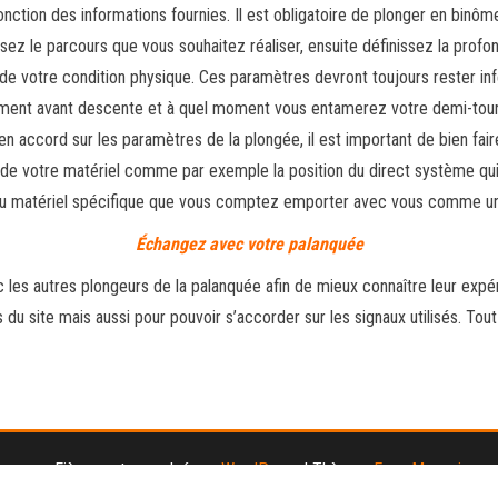
fonction des informations fournies. Il est obligatoire de plonger en binôm
ssez le parcours que vous souhaitez réaliser, ensuite définissez la pro
 de votre condition physique. Ces paramètres devront toujours rester in
ement avant descente et à quel moment vous entamerez votre demi-tour
 accord sur les paramètres de la plongée, il est important de bien faire u
 de votre matériel comme par exemple la position du direct système qui p
si du matériel spécifique que vous comptez emporter avec vous comme 
Échangez avec votre palanquée
 les autres plongeurs de la palanquée afin de mieux connaître leur expér
du site mais aussi pour pouvoir s’accorder sur les signaux utilisés. Tou
Fièrement propulsé par
WordPress
|
Thème :
Envo Magazine