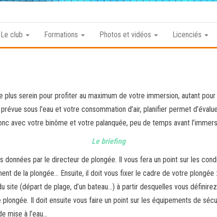
Club
Roannais
Le club
Formations
Photos et vidéos
Licenciés
de
Plongée
tre plus serein pour profiter au maximum de votre immersion, autant pou
prévue sous l’eau et votre consommation d’air, planifier permet d’évalue
t donc avec votre binôme et votre palanquée, peu de temps avant l’immers
Le briefing
es données par le directeur de plongée. Il vous fera un point sur les con
ent de la plongée… Ensuite, il doit vous fixer le cadre de votre plong
u site (départ de plage, d’un bateau…) à partir desquelles vous définire
e plongée. Il doit ensuite vous faire un point sur les équipements de séc
de mise à l’eau…